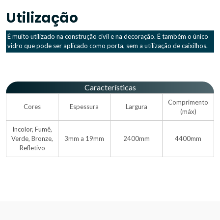
Utilização
É muito utilizado na construção civil e na decoração. É também o único
vidro que pode ser aplicado como porta, sem a utilização de caixilhos.
Características
Comprimento
Cores
Espessura
Largura
(máx)
Incolor, Fumê,
Verde, Bronze,
3mm a 19mm
2400mm
4400mm
Refletivo